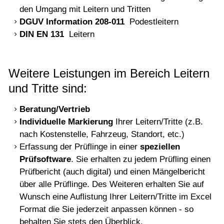
Türen & Tore
den Umgang mit Leitern und Tritten
DGUV Information 208-011
Podestleitern
Persönliche Schutzausrüstung
DIN EN 131
Leitern
Beratung & Verkauf
S & B
Weitere Leistungen im Bereich Leitern
Kontakt
und Tritte sind:
Beratung/Vertrieb
Individuelle Markierung
Ihrer Leitern/Tritte (z.B.
nach Kostenstelle, Fahrzeug, Standort, etc.)
Erfassung der Prüflinge in einer
speziellen
Prüfsoftware
. Sie erhalten zu jedem Prüfling einen
Prüfbericht (auch digital) und einen Mängelbericht
über alle Prüflinge. Des Weiteren erhalten Sie auf
Wunsch eine Auflistung Ihrer Leitern/Tritte im Excel
Format die Sie jederzeit anpassen können - so
behalten Sie stets den Überblick.