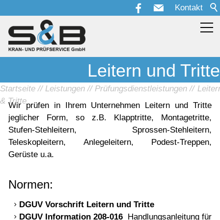
Kontakt
Leitern und Tritte
Aktuelles
Startseite
Leistungen
Prüfungsdienstleistungen
Leiter
Leistungen
& Tritte
Wir prüfen in Ihrem Unternehmen Leitern und Tritte
Krantechnik
jeglicher Form, so z.B. Klapptritte, Montagetritte,
Stufen-Stehleitern, Sprossen-Stehleitern,
Prüfungsdienstleistungen
Teleskopleitern, Anlegeleitern, Podest-Treppen,
Krananlagen
Gerüste u.a.
Anschlagmittel
Lastaufnahmemittel
Normen:
Leitern & Tritte
DGUV Vorschrift Leitern und Tritte
Regale
DGUV Information 208-016
Handlungsanleitung für